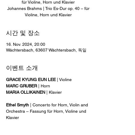
für Violine, Horn und Klavier
Johannes Brahms | Trio Es-Dur op. 40 – für
Violine, Horn und Klavier
시간 및 장소
16. Nov. 2024, 20:00
Wächtersbach, 63607 Wächtersbach, 독일
이벤트 소개
GRACE KYUNG EUN LEE 
| Violine
MARC GRUBER
 | Horn
MARIA OLLIKAINEN
 | Klavier
Ethel Smyth
 | Concerto for Horn, Violin and 
Orchestra – Fassung für Horn, Violine und 
Klavier
Vagn Holmboe
 | Musik med Horn op. 148 – 
für Violine, Horn und Klavier